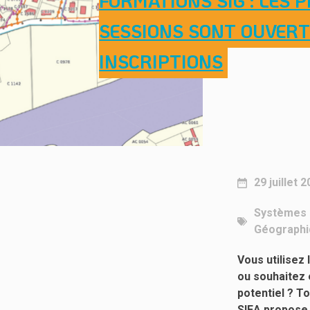
FORMATIONS SIG : LES 
SESSIONS SONT OUVERT
INSCRIPTIONS
29 juillet 
Systèmes 
Géographi
Vous utilisez 
ou souhaitez e
potentiel ? To
SIEA propose 