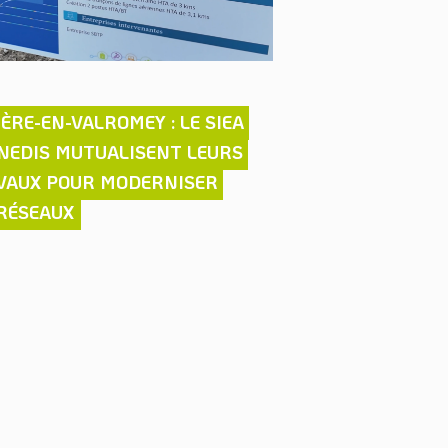
ÈRE-EN-VALROMEY : LE SIEA 
VIDÉOPROTECTION 
NEDIS MUTUALISENT LEURS 
ACCOMPAGNE LES
VAUX POUR MODERNISER 
DE L’AIN
 RÉSEAUX