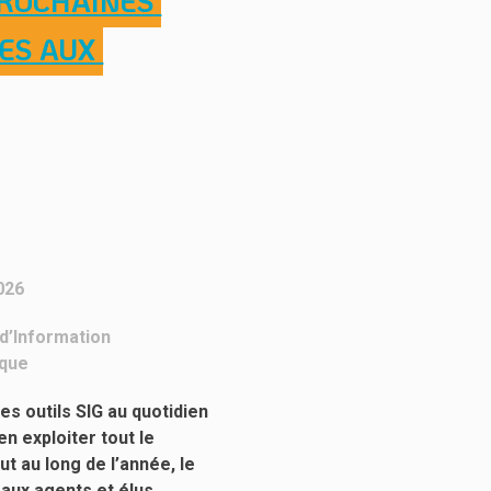
PROCHAINES 
ES AUX 
2026
d’Information
que
les outils SIG au quotidien
n exploiter tout le
ut au long de l’année, le
aux agents et élus