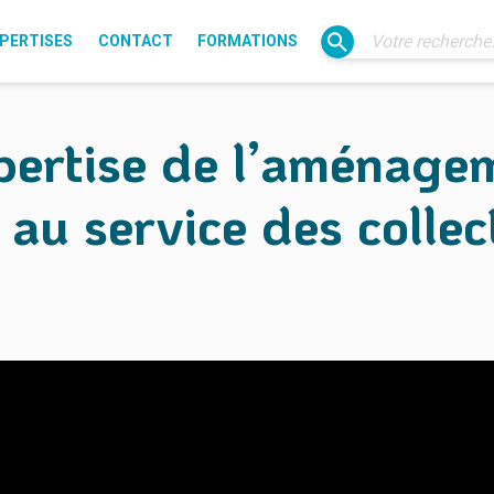
PERTISES
CONTACT
FORMATIONS
Électrification
xpertise de l’aménage
Gaz
Éclairage public
Transition énergétique
, au service des collec
IRVE
SIG
Fibre (Liain)
Usages du numérique
Ressources