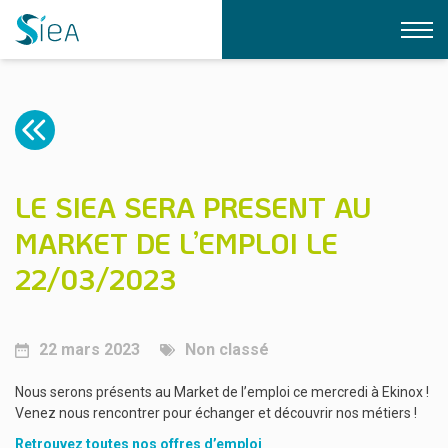
LE SIEA
NOS EXPERTISES
QUI SOMMES-NOUS ?
LE BUREAU
CONTACT
ÉLECTRIFICATION
LE SIEA SERA PRESENT AU
L’ÉQUIPE DU SIEA
DOCUMENTATION
GAZ
MARKET DE L’EMPLOI LE
FORMATIONS
ÉCLAIRAGE PUBLIC
NOS STRUCTURES
22/03/2023
FIBRE
LÉA
TRANSITION ÉNERGÉTIQUE
LIAIN
USAGES DU NUMÉRIQUE
RSE
22 mars 2023
Non classé
IRVE
Nous serons présents au Market de l’emploi ce mercredi à Ekinox !
Venez nous rencontrer pour échanger et découvrir nos métiers !
Retrouvez toutes nos offres d’emploi