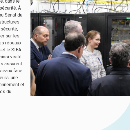
ue, dans le
sécurité. À
au Sénat du
astructures
rsécurité,
ger sur les
les réseaux
uel le SIEA
insi visité
es assurent
réseaux face
eurs, une
ionnement et
ues du