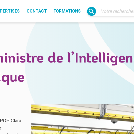
PERTISES
CONTACT
FORMATIONS
Électrification
Gaz
Éclairage public
inistre de l’Intelligen
Transition énergétique
IRVE
SIG
ique
Fibre (Liain)
Usages du numérique
Ressources
 POP, Clara
e