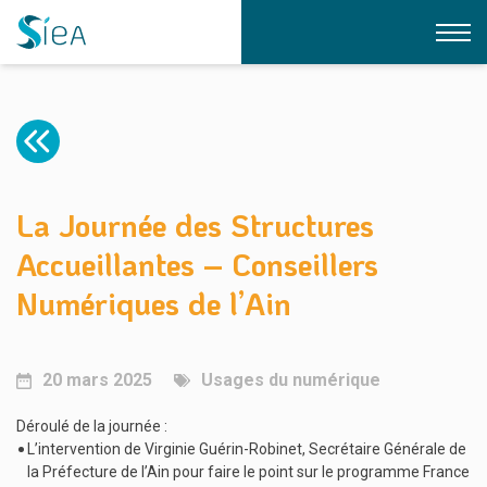
LE SIEA
NOS EXPERTISES
QUI SOMMES-NOUS ?
LE BUREAU
CONTACT
ÉLECTRIFICATION
La Journée des Structures
L’ÉQUIPE DU SIEA
DOCUMENTATION
GAZ
Accueillantes – Conseillers
FORMATIONS
ÉCLAIRAGE PUBLIC
NOS STRUCTURES
Numériques de l’Ain
FIBRE
LÉA
TRANSITION ÉNERGÉTIQUE
LIAIN
USAGES DU NUMÉRIQUE
RSE
20 mars 2025
Usages du numérique
IRVE
Déroulé de la journée :
L’intervention de Virginie Guérin-Robinet, Secrétaire Générale de
la Préfecture de l’Ain pour faire le point sur le programme France