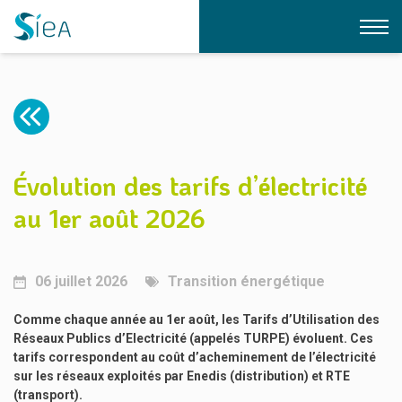
LE SIEA
NOS EXPERTISES
QUI SOMMES-NOUS ?
LE BUREAU
CONTACT
ÉLECTRIFICATION
Évolution des tarifs d’électricité
L’ÉQUIPE DU SIEA
DOCUMENTATION
GAZ
au 1er août 2026
FORMATIONS
ÉCLAIRAGE PUBLIC
NOS STRUCTURES
FIBRE
LÉA
TRANSITION ÉNERGÉTIQUE
06 juillet 2026
Transition énergétique
LIAIN
USAGES DU NUMÉRIQUE
RSE
Comme chaque année au 1er août, les Tarifs d’Utilisation des
IRVE
Réseaux Publics d’Electricité (appelés TURPE) évoluent. Ces
tarifs correspondent au coût d’acheminement de l’électricité
sur les réseaux exploités par Enedis (distribution) et RTE
(transport).