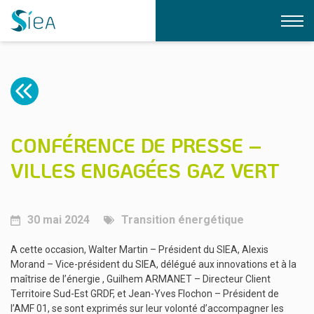
LE SIEA
NOS EXPERTISES
QUI SOMMES-NOUS ?
LE BUREAU
CONTACT
ÉLECTRIFICATION
CONFÉRENCE DE PRESSE –
L’ÉQUIPE DU SIEA
DOCUMENTATION
GAZ
VILLES ENGAGÉES GAZ VERT
FORMATIONS
ÉCLAIRAGE PUBLIC
NOS STRUCTURES
FIBRE
LÉA
TRANSITION ÉNERGÉTIQUE
30 mai 2024
Transition énergétique
LIAIN
USAGES DU NUMÉRIQUE
RSE
A cette occasion, Walter Martin – Président du SIEA, Alexis
IRVE
Morand – Vice-président du SIEA, délégué aux innovations et à la
maîtrise de l’énergie , Guilhem ARMANET – Directeur Client
Territoire Sud-Est GRDF, et Jean-Yves Flochon – Président de
l’AMF 01, se sont exprimés sur leur volonté d’accompagner les