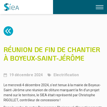
LE SIEA
NOS EXPERTISES
QUI SOMMES-NOUS ?
LE BUREAU
CONTACT
ÉLECTRIFICATION
RÉUNION DE FIN DE CHANTIER
L’ÉQUIPE DU SIEA
DOCUMENTATION
GAZ
À BOYEUX-SAINT-JÉRÔME
FORMATIONS
ÉCLAIRAGE PUBLIC
NOS STRUCTURES
FIBRE
LÉA
TRANSITION ÉNERGÉTIQUE
19 décembre 2024
Electrification
LIAIN
USAGES DU NUMÉRIQUE
RSE
Le mercredi 4 décembre 2024, s’est tenue à la mairie de Boyeux-
IRVE
Saint-Jérôme une réunion de clôture marquant la fin d’un projet
mené sur le territoire, le SIEA était représenté par Christophe
RIGOLLET, contrôleur de concessions !