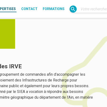
PERTISES
CONTACT
FORMATIONS
Électrification
Gaz
Éclairage public
Transition énergétique
IRVE
SIG
Fibre (Liain)
Usages du numérique
es IRVE
Ressources
n groupement de commandes afin d’accompagner les
loiement des Infrastructures de Recharge pour
maine public et également pour leurs propres besoins.
 par le SIEA a vocation à répondre aux besoins
imètre géographique du département de l’Ain, en matière