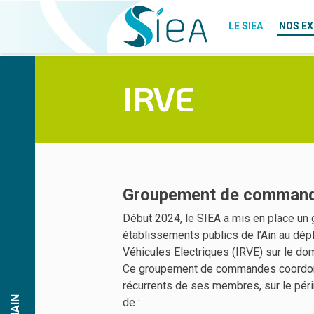
LE SIEA
NOS EX
Qui sommes-
IRVE
nous ?
LE SIEA
Le Bureau
NOS EXPERTISES
QUI SOMMES-NOUS ?
L’équipe du SIEA
Recrutements
LE BUREAU
CONTACT
ÉLECTRIFICATION
Actualités
L’ÉQUIPE DU SIEA
DOCUMENTATION
GAZ
FORMATIONS
ÉCLAIRAGE PUBLIC
NOS
NOS STRUCTURES
Groupement de command
STRUCTURES
FIBRE
LÉA
Début 2024, le SIEA a mis en place u
LÉA
TRANSITION ÉNERGÉTIQUE
LIAIN
établissements publics de l’Ain au dép
LIAIN
USAGES DU NUMÉRIQUE
Véhicules Electriques (IRVE) sur le do
RSE
RSE
IRVE
Ce groupement de commandes coordonné
récurrents de ses membres, sur le pér
LIAIN
de :