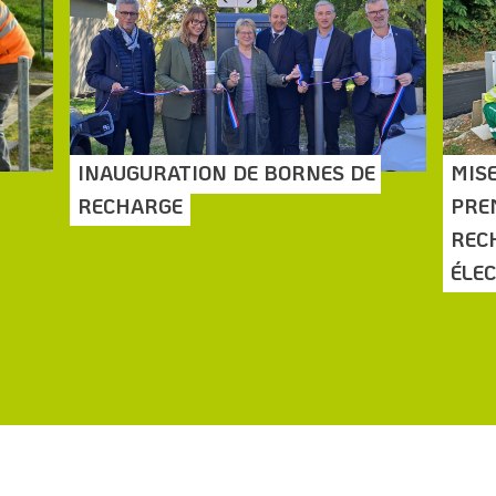
INAUGURATION DE BORNES DE 
MISE
RECHARGE
PRE
REC
ÉLE