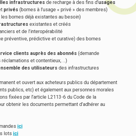
les infrastructures
de recharge à des fins d’
usages
et
privés
(bornes à l’usage « privé » des membres)
er les bornes déjà existantes au besoin)
frastructures
existantes et créés
nanciers et de l’interopérabilité
 préventive, prédictive et curative) des bornes
rvice clients auprès des abonnés
(demande
 réclamations et contentieux, …)
ensemble des utilisateurs
des infrastructures
nent et ouvert aux acheteurs publics du département
nts publics, etc) et également aux personnes morales
ons fixées par l’article L2113-6 du Code de la
r obtenir les documents permettant d’adhérer au
ommandes
ici
es lots
ici