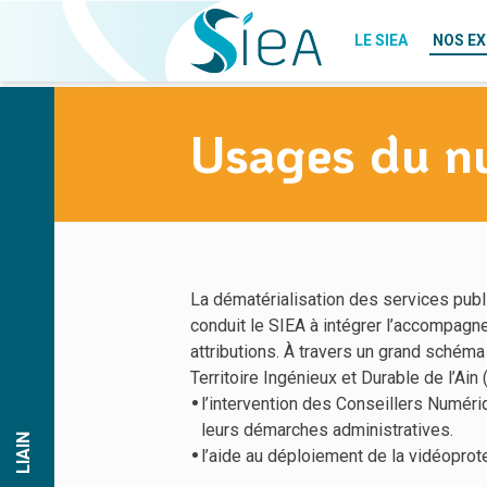
LE SIEA
NOS EX
Qui sommes-
Usages du n
nous ?
LE SIEA
Le Bureau
NOS EXPERTISES
QUI SOMMES-NOUS ?
L’équipe du SIEA
Recrutements
LE BUREAU
CONTACT
ÉLECTRIFICATION
Actualités
L’ÉQUIPE DU SIEA
DOCUMENTATION
GAZ
FORMATIONS
ÉCLAIRAGE PUBLIC
NOS
NOS STRUCTURES
La dématérialisation des services publ
STRUCTURES
FIBRE
conduit le SIEA à intégrer l’accompag
LÉA
LÉA
TRANSITION ÉNERGÉTIQUE
attributions. À travers un grand sché
LIAIN
LIAIN
Territoire Ingénieux et Durable de l’Ain
USAGES DU NUMÉRIQUE
RSE
RSE
l’intervention des Conseillers Numéri
IRVE
leurs démarches administratives.
LIAIN
l’aide au déploiement de la vidéoprot