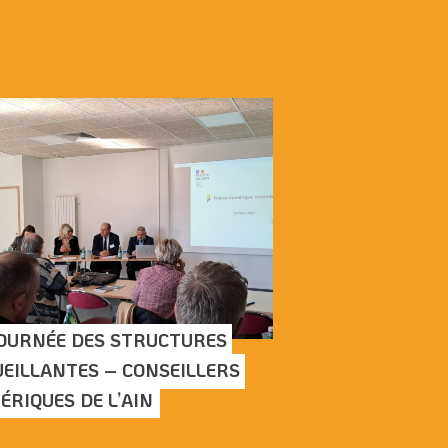
MISE EN SERVICE 
OURNÉE DES STRUCTURES 
DE VISIONNAGE D
EILLANTES – CONSEILLERS 
VIDÉOPROTECTION
RIQUES DE L’AIN