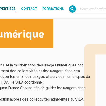
PERTISES
CONTACT
FORMATIONS
Électrification
umérique
Gaz
Éclairage public
Transition énergétique
IRVE
SIG
Fibre (Liain)
Usages du numérique
ics et la multiplication des usages numériques ont
Ressources
nement des collectivités et des usagers dans ses
ma départemental des usages et services numériques du
 (TIDA), le SIEA coordonne :
ques France Service afin de guider les usagers dans
ection auprès des collectivités adhérentes au SIEA.