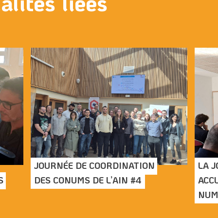
alités liées
JOURNÉE DE COORDINATION 
LA J
 
DES CONUMS DE L’AIN #4
ACCU
NUMÉ